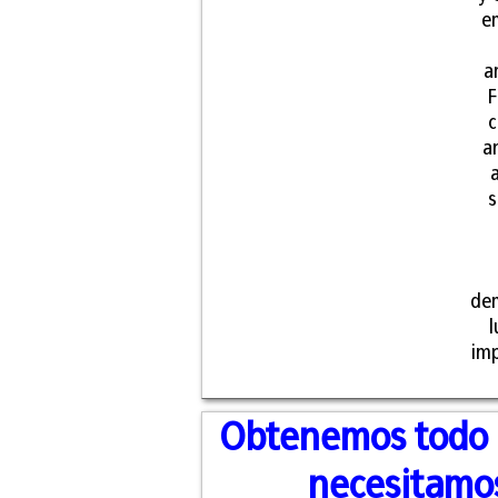
e
a
F
c
a
s
dem
l
imp
Obtenemos todo 
necesitamo