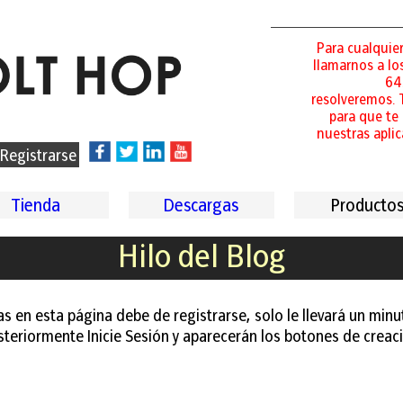
Para cualquie
llamarnos a l
64
resolveremos.
para que t
nuestras apli
Registrarse
Tienda
Descargas
Producto
Hilo del Blog
 en esta página debe de registrarse, solo le llevará un minu
steriormente Inicie Sesión y aparecerán los botones de creaci