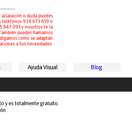
r aclaración o duda puedes
os teléfonos 914 673 659 o
5 847 093 y nosotros te la
 También puedes llamarnos
e digamos como se adaptan
caciones a tus necesidades.
s
Ayuda Visual
Blog
to y es totalmente gratuito.
ón.