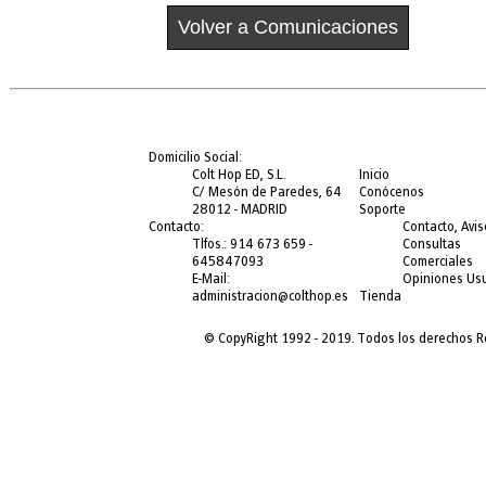
Volver a Comunicaciones
Domicilio Social:
Colt Hop ED, S.L.
Inicio
C/ Mesón de Paredes, 64
Conócenos
28012 - MADRID
Soporte
Contacto:
Contacto, Avis
Tlfos.: 914 673 659 -
Consultas
645847093
Comerciales
E-Mail:
Opiniones Usu
administracion@colthop.es
Tienda
© CopyRight 1992 - 2019. Todos los derechos Re