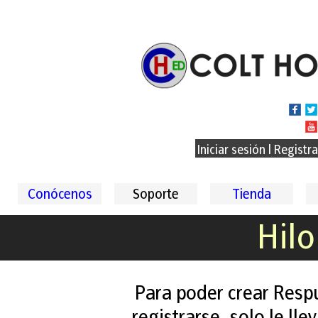
Iniciar sesión
|
Registr
Conócenos
Soporte
Tienda
Hilo
Para poder crear Resp
registrarse, solo le ll