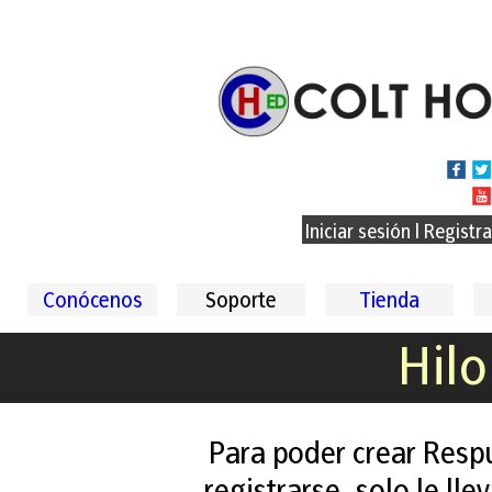
Iniciar sesión
|
Registr
Conócenos
Soporte
Tienda
Hilo
Para poder crear Resp
registrarse, solo le ll