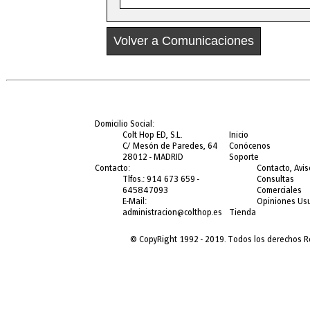
Volver a Comunicaciones
Domicilio Social:
Colt Hop ED, S.L.
Inicio
C/ Mesón de Paredes, 64
Conócenos
28012 - MADRID
Soporte
Contacto:
Contacto, Avis
Tlfos.: 914 673 659 -
Consultas
645847093
Comerciales
E-Mail:
Opiniones Usu
administracion@colthop.es
Tienda
© CopyRight 1992 - 2019. Todos los derechos Re